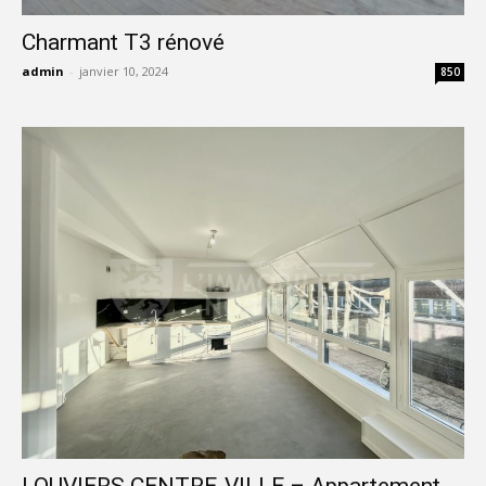
Charmant T3 rénové
admin
-
janvier 10, 2024
850